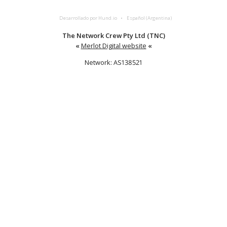
Desarrollado por Hund.io
Español (Argentina)
The Network Crew Pty Ltd (TNC)
«
Merlot Digital website
«
Network: AS138521