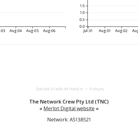
1.5
1.0
0.5
0.0
-03
Aug-04
Aug-05
Aug-06
Jul-31
Aug-01
Aug-02
Au
Exécuté à l’aide de Hund.io
Français
The Network Crew Pty Ltd (TNC)
«
Merlot Digital website
«
Network: AS138521