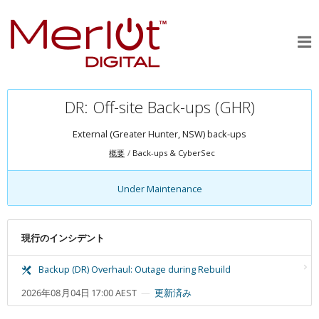
DR: Off-site Back-ups (GHR)
External (Greater Hunter, NSW) back-ups
概要
Back-ups & CyberSec
Under Maintenance
現行のインシデント
Backup (DR) Overhaul: Outage during Rebuild
2026年08月04日 17:00 AEST
更新済み