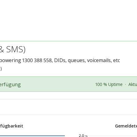
 & SMS)
powering 1300 388 558, DIDs, queues, voicemails, etc
)
Verfügung
100 % Uptime
·
Aktu
rfügbarkeit
Gemeldete
2.0