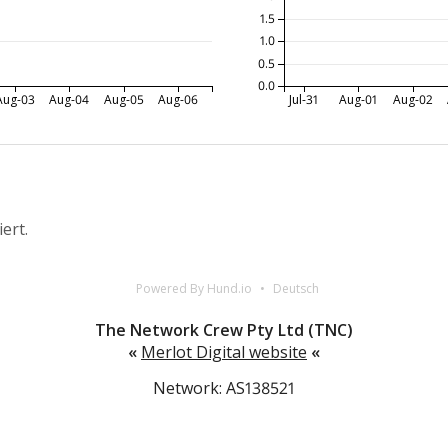
1.5
1.0
0.5
0.0
Aug-03
Aug-04
Aug-05
Aug-06
Jul-31
Aug-01
Aug-02
iert.
Powered By Hund.io
Deutsch
The Network Crew Pty Ltd (TNC)
«
Merlot Digital website
«
Network: AS138521