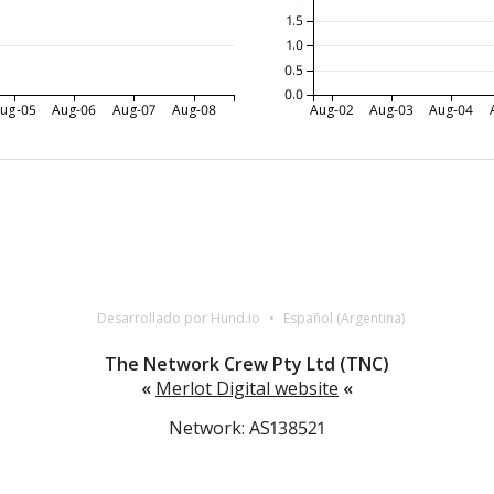
1.5
1.0
0.5
0.0
ug-05
Aug-06
Aug-07
Aug-08
Aug-02
Aug-03
Aug-04
Desarrollado por Hund.io
Español (Argentina)
The Network Crew Pty Ltd (TNC)
«
Merlot Digital website
«
Network: AS138521