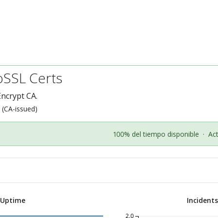
SSL Certs
Encrypt CA.
n (CA-issued)
100% del tiempo disponible
·
Ac
 Uptime
Incident
2.0