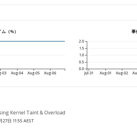
イム（%）
事
2.0
1.5
1.0
0.5
0.0
g-03
Aug-04
Aug-05
Aug-06
Jul-31
Aug-01
Aug-02
Au
sing Kernel Taint & Overload
27日 11:55 AEST