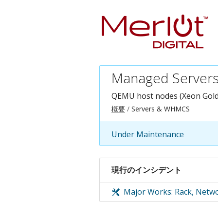
Managed Servers
QEMU host nodes (Xeon Gol
概要
Servers & WHMCS
Under Maintenance
現行のインシデント
Major Works: Rack, Netwo