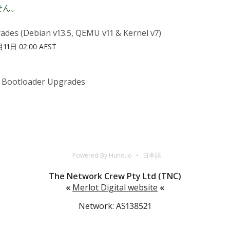
せん。
ades (Debian v13.5, QEMU v11 & Kernel v7)
11日 02:00 AEST
& Bootloader Upgrades
T
Powered By Hund.io
日本語
The Network Crew Pty Ltd (TNC)
«
Merlot Digital website
«
Network: AS138521