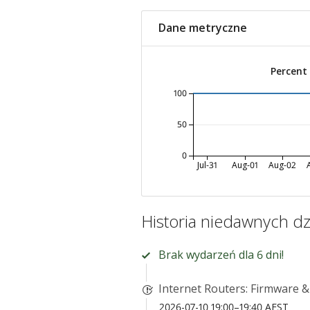
Dane metryczne
Percent
100
50
0
Jul-31
Aug-01
Aug-02
Historia niedawnych dz
Brak wydarzeń dla 6 dni!
Internet Routers: Firmware 
2026-07-10 19:00–19:40 AEST