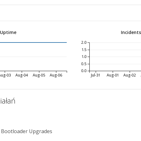
 Uptime
Incident
2.0
1.5
1.0
0.5
0.0
Aug-03
Aug-04
Aug-05
Aug-06
Jul-31
Aug-01
Aug-02
iałań
& Bootloader Upgrades