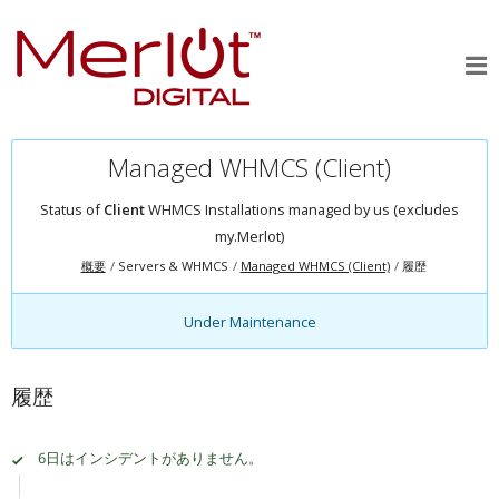
Managed WHMCS (Client)
Status of
Client
WHMCS Installations managed by us (excludes
my.Merlot)
概要
Servers & WHMCS
Managed WHMCS (Client)
履歴
Under Maintenance
履歴
6日はインシデントがありません。