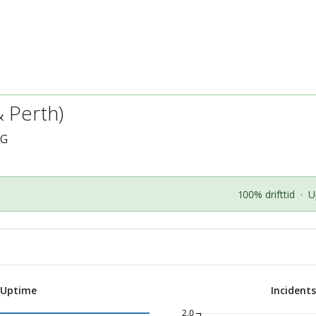
 Perth)
SG
100% drifttid
·
U
 Uptime
Incident
2.0