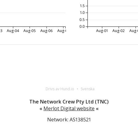
1.5
1.0
0.5
0.0
03
Aug-04
Aug-05
Aug-06
Aug-07
Aug-01
Aug-02
Aug-
Drivs av Hund.io
Svenska
The Network Crew Pty Ltd (TNC)
«
Merlot Digital website
«
Network: AS138521