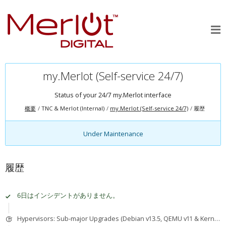
my.Merlot (Self-service 24/7)
Status of your 24/7 my.Merlot interface
概要
TNC & Merlot (Internal)
my.Merlot (Self-service 24/7)
履歴
Under Maintenance
履歴
6日はインシデントがありません。
Hypervisors: Sub-major Upgrades (Debian v13.5, QEMU v11 & Kernel v7)