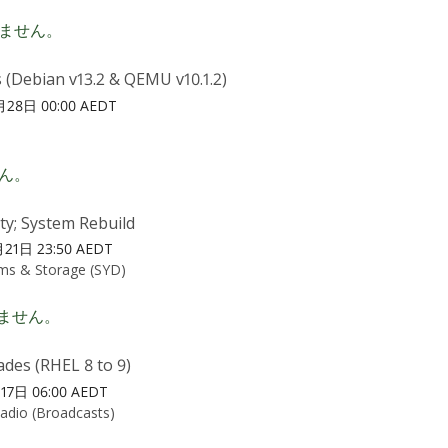
ません。
 (Debian v13.2 & QEMU v10.1.2)
28日 00:00 AEDT
ん。
ty; System Rebuild
21日 23:50 AEDT
ms & Storage (SYD)
ません。
des (RHEL 8 to 9)
17日 06:00 AEDT
Radio (Broadcasts)