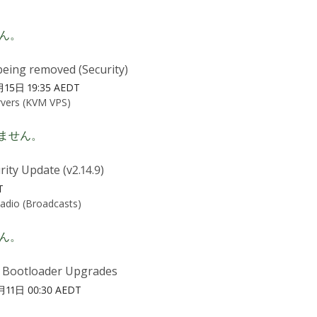
ん。
1 being removed (Security)
15日 19:35 AEDT
vers (KVM VPS)
ません。
ity Update (v2.14.9)
T
Radio (Broadcasts)
ん。
& Bootloader Upgrades
11日 00:30 AEDT