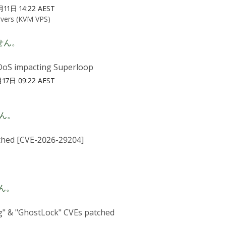
11日 14:22 AEST
vers (KVM VPS)
せん。
DoS impacting Superloop
17日 09:22 AEST
ん。
ched [CVE-2026-29204]
ん。
rag" & "GhostLock" CVEs patched