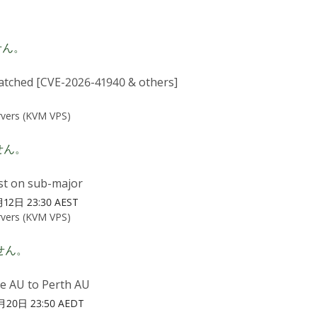
せん。
atched [CVE-2026-41940 & others]
vers (KVM VPS)
せん。
st on sub-major
12日 23:30 AEST
vers (KVM VPS)
せん。
de AU to Perth AU
月20日 23:50 AEDT