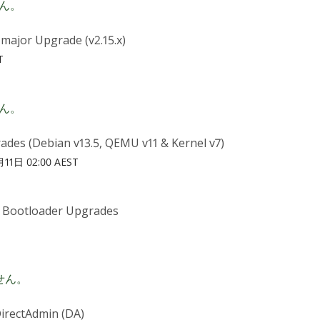
ん。
major Upgrade (v2.15.x)
T
ん。
ades (Debian v13.5, QEMU v11 & Kernel v7)
11日 02:00 AEST
& Bootloader Upgrades
T
せん。
DirectAdmin (DA)