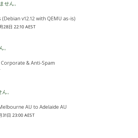
ません。
 (Debian v12.12 with QEMU as-is)
28日 22:10 AEST
ん。
 Corporate & Anti-Spam
T
せん。
Melbourne AU to Adelaide AU
31日 23:00 AEST